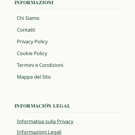
INFORMAZIONI
Chi Siamo
Contatti
Privacy Policy
Cookie Policy
Termini e Condizioni
Mappa del Sito
INFORMACIÓN LEGAL
Informativa sulla Privacy
Informazioni Legali