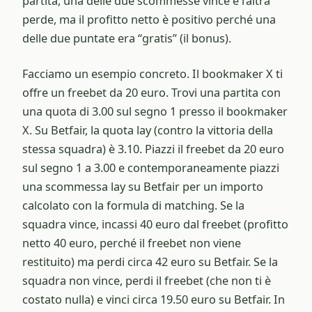
partita, una delle due scommesse vince e l’altra
perde, ma il profitto netto è positivo perché una
delle due puntate era “gratis” (il bonus).
Facciamo un esempio concreto. Il bookmaker X ti
offre un freebet da 20 euro. Trovi una partita con
una quota di 3.00 sul segno 1 presso il bookmaker
X. Su Betfair, la quota lay (contro la vittoria della
stessa squadra) è 3.10. Piazzi il freebet da 20 euro
sul segno 1 a 3.00 e contemporaneamente piazzi
una scommessa lay su Betfair per un importo
calcolato con la formula di matching. Se la
squadra vince, incassi 40 euro dal freebet (profitto
netto 40 euro, perché il freebet non viene
restituito) ma perdi circa 42 euro su Betfair. Se la
squadra non vince, perdi il freebet (che non ti è
costato nulla) e vinci circa 19.50 euro su Betfair. In