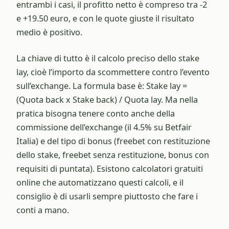
entrambi i casi, il profitto netto è compreso tra -2
e +19.50 euro, e con le quote giuste il risultato
medio è positivo.
La chiave di tutto è il calcolo preciso dello stake
lay, cioè l’importo da scommettere contro l’evento
sull’exchange. La formula base è: Stake lay =
(Quota back x Stake back) / Quota lay. Ma nella
pratica bisogna tenere conto anche della
commissione dell’exchange (il 4.5% su Betfair
Italia) e del tipo di bonus (freebet con restituzione
dello stake, freebet senza restituzione, bonus con
requisiti di puntata). Esistono calcolatori gratuiti
online che automatizzano questi calcoli, e il
consiglio è di usarli sempre piuttosto che fare i
conti a mano.