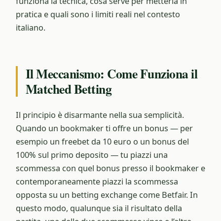
funziona la tecnica, cosa serve per metterla in
pratica e quali sono i limiti reali nel contesto
italiano.
Il Meccanismo: Come Funziona il
Matched Betting
Il principio è disarmante nella sua semplicità.
Quando un bookmaker ti offre un bonus — per
esempio un freebet da 10 euro o un bonus del
100% sul primo deposito — tu piazzi una
scommessa con quel bonus presso il bookmaker e
contemporaneamente piazzi la scommessa
opposta su un betting exchange come Betfair. In
questo modo, qualunque sia il risultato della