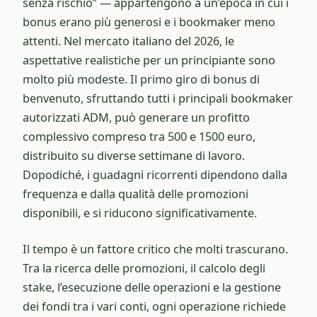
senza rischio” — appartengono a un’epoca in cui i
bonus erano più generosi e i bookmaker meno
attenti. Nel mercato italiano del 2026, le
aspettative realistiche per un principiante sono
molto più modeste. Il primo giro di bonus di
benvenuto, sfruttando tutti i principali bookmaker
autorizzati ADM, può generare un profitto
complessivo compreso tra 500 e 1500 euro,
distribuito su diverse settimane di lavoro.
Dopodiché, i guadagni ricorrenti dipendono dalla
frequenza e dalla qualità delle promozioni
disponibili, e si riducono significativamente.
Il tempo è un fattore critico che molti trascurano.
Tra la ricerca delle promozioni, il calcolo degli
stake, l’esecuzione delle operazioni e la gestione
dei fondi tra i vari conti, ogni operazione richiede