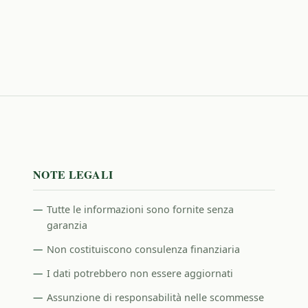
NOTE LEGALI
Tutte le informazioni sono fornite senza
garanzia
Non costituiscono consulenza finanziaria
I dati potrebbero non essere aggiornati
Assunzione di responsabilità nelle scommesse