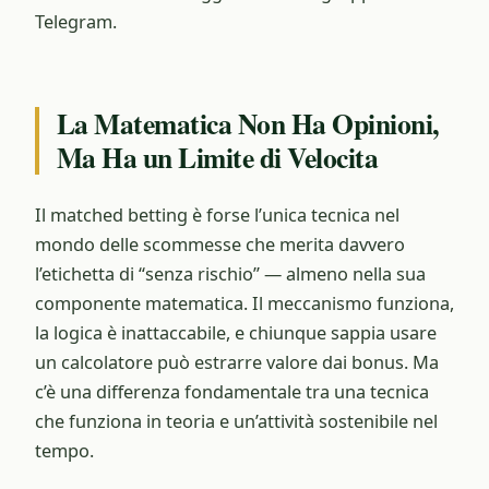
Telegram.
La Matematica Non Ha Opinioni,
Ma Ha un Limite di Velocita
Il matched betting è forse l’unica tecnica nel
mondo delle scommesse che merita davvero
l’etichetta di “senza rischio” — almeno nella sua
componente matematica. Il meccanismo funziona,
la logica è inattaccabile, e chiunque sappia usare
un calcolatore può estrarre valore dai bonus. Ma
c’è una differenza fondamentale tra una tecnica
che funziona in teoria e un’attività sostenibile nel
tempo.