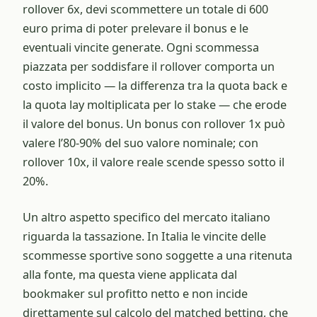
rollover 6x, devi scommettere un totale di 600
euro prima di poter prelevare il bonus e le
eventuali vincite generate. Ogni scommessa
piazzata per soddisfare il rollover comporta un
costo implicito — la differenza tra la quota back e
la quota lay moltiplicata per lo stake — che erode
il valore del bonus. Un bonus con rollover 1x può
valere l’80-90% del suo valore nominale; con
rollover 10x, il valore reale scende spesso sotto il
20%.
Un altro aspetto specifico del mercato italiano
riguarda la tassazione. In Italia le vincite delle
scommesse sportive sono soggette a una ritenuta
alla fonte, ma questa viene applicata dal
bookmaker sul profitto netto e non incide
direttamente sul calcolo del matched betting, che