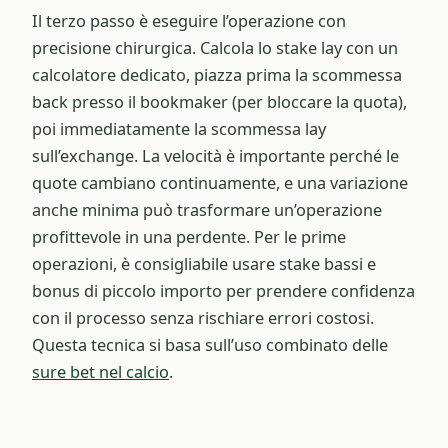
Il terzo passo è eseguire l’operazione con
precisione chirurgica. Calcola lo stake lay con un
calcolatore dedicato, piazza prima la scommessa
back presso il bookmaker (per bloccare la quota),
poi immediatamente la scommessa lay
sull’exchange. La velocità è importante perché le
quote cambiano continuamente, e una variazione
anche minima può trasformare un’operazione
profittevole in una perdente. Per le prime
operazioni, è consigliabile usare stake bassi e
bonus di piccolo importo per prendere confidenza
con il processo senza rischiare errori costosi.
Questa tecnica si basa sull’uso combinato delle
sure bet nel calcio
.