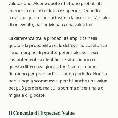
valutazione. Alcune quote riflettono probabilità
inferiori a quelle reali, altre superiori. Quando
trovi una quota che sottostima la probabilità reale
di un evento, hai individuato una value bet.
La differenza tra la probabilità implicita nella
quota e la probabilità reale dell’evento costituisce
il tuo margine di profitto potenziale. Se riesci
costantemente a identificare situazioni in cui
questa differenza gioca a tuo favore, i numeri
finiranno per premiarti sul lungo periodo. Non su
ogni singola scommessa, perché anche una value
bet può perdere, ma sulla somma di centinaia o
migliaia di giocate.
Il Concetto di Expected Value