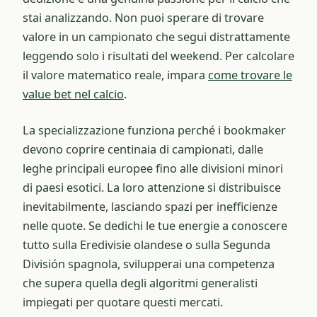
stai analizzando. Non puoi sperare di trovare
valore in un campionato che segui distrattamente
leggendo solo i risultati del weekend. Per calcolare
il valore matematico reale, impara
come trovare le
value bet nel calcio
.
La specializzazione funziona perché i bookmaker
devono coprire centinaia di campionati, dalle
leghe principali europee fino alle divisioni minori
di paesi esotici. La loro attenzione si distribuisce
inevitabilmente, lasciando spazi per inefficienze
nelle quote. Se dedichi le tue energie a conoscere
tutto sulla Eredivisie olandese o sulla Segunda
División spagnola, svilupperai una competenza
che supera quella degli algoritmi generalisti
impiegati per quotare questi mercati.