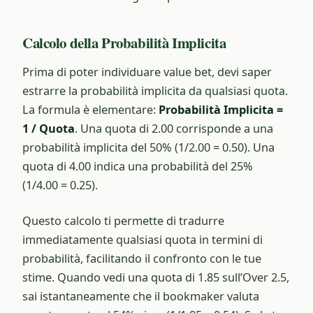
Calcolo della Probabilità Implicita
Prima di poter individuare value bet, devi saper
estrarre la probabilità implicita da qualsiasi quota.
La formula è elementare:
Probabilità Implicita =
1 / Quota
. Una quota di 2.00 corrisponde a una
probabilità implicita del 50% (1/2.00 = 0.50). Una
quota di 4.00 indica una probabilità del 25%
(1/4.00 = 0.25).
Questo calcolo ti permette di tradurre
immediatamente qualsiasi quota in termini di
probabilità, facilitando il confronto con le tue
stime. Quando vedi una quota di 1.85 sull’Over 2.5,
sai istantaneamente che il bookmaker valuta