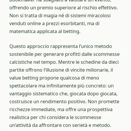
offrendo un premio superiore al rischio effettivo.
Non si tratta di magia né di sistemi miracolosi
venduti online a prezzi esorbitanti, ma di
matematica applicata al betting.
Questo approccio rappresenta l’unico metodo
sostenibile per generare profitti dalle scommesse
calcistiche nel tempo. Mentre le schedine da dieci
partite offrono l’illusione di vincite milionarie, il
value betting propone qualcosa di meno
spettacolare ma infinitamente più concreto: un
vantaggio sistematico che, giocata dopo giocata,
costruisce un rendimento positivo. Non promette
ricchezze immediate, ma offre una prospettiva
realistica per chi considera le scommesse
un’attività da affrontare con serietà e metodo.