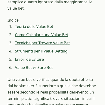
semplice quanto ignorato dalla maggioranza: la
value bet.
Indice
Teoria delle Value Bet
Come Calcolare una Value Bet
Tecniche per Trovare Value Bet
Strumenti per il Value Betting
Errori da Evitare
Value Bet vs Sure Bet
Una value bet si verifica quando la quota offerta
dal bookmaker è superiore a quella che dovrebbe
essere secondo le reali probabilità dell’evento. In
termini pratici, significa trovare situazioni in cui il
bookmaker ha sbagliato a valutare un evento,