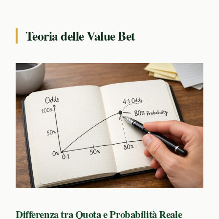
Teoria delle Value Bet
Differenza tra Quota e Probabilità Reale