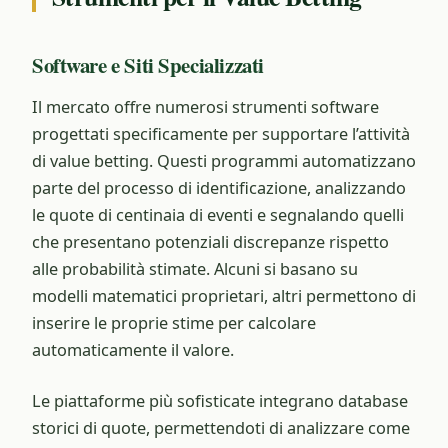
Software e Siti Specializzati
Il mercato offre numerosi strumenti software
progettati specificamente per supportare l’attività
di value betting. Questi programmi automatizzano
parte del processo di identificazione, analizzando
le quote di centinaia di eventi e segnalando quelli
che presentano potenziali discrepanze rispetto
alle probabilità stimate. Alcuni si basano su
modelli matematici proprietari, altri permettono di
inserire le proprie stime per calcolare
automaticamente il valore.
Le piattaforme più sofisticate integrano database
storici di quote, permettendoti di analizzare come