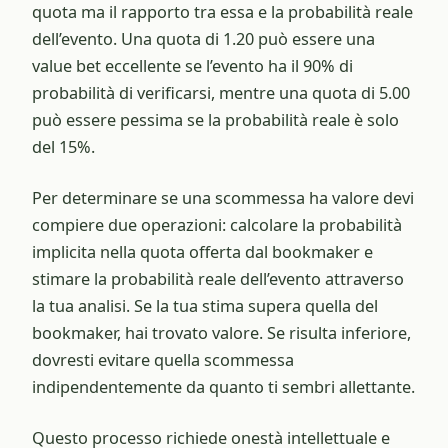
quota ma il rapporto tra essa e la probabilità reale
dell’evento. Una quota di 1.20 può essere una
value bet eccellente se l’evento ha il 90% di
probabilità di verificarsi, mentre una quota di 5.00
può essere pessima se la probabilità reale è solo
del 15%.
Per determinare se una scommessa ha valore devi
compiere due operazioni: calcolare la probabilità
implicita nella quota offerta dal bookmaker e
stimare la probabilità reale dell’evento attraverso
la tua analisi. Se la tua stima supera quella del
bookmaker, hai trovato valore. Se risulta inferiore,
dovresti evitare quella scommessa
indipendentemente da quanto ti sembri allettante.
Questo processo richiede onestà intellettuale e