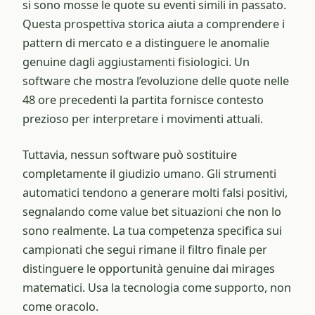
si sono mosse le quote su eventi simili in passato.
Questa prospettiva storica aiuta a comprendere i
pattern di mercato e a distinguere le anomalie
genuine dagli aggiustamenti fisiologici. Un
software che mostra l’evoluzione delle quote nelle
48 ore precedenti la partita fornisce contesto
prezioso per interpretare i movimenti attuali.
Tuttavia, nessun software può sostituire
completamente il giudizio umano. Gli strumenti
automatici tendono a generare molti falsi positivi,
segnalando come value bet situazioni che non lo
sono realmente. La tua competenza specifica sui
campionati che segui rimane il filtro finale per
distinguere le opportunità genuine dai mirages
matematici. Usa la tecnologia come supporto, non
come oracolo.