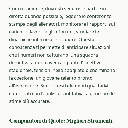
Concretamente, dovresti seguire le partite in
diretta quando possibile, leggere le conferenze
stampa degli allenatori, monitorare i rapporti sui
carichi di lavoro e gli infortuni, studiare le
dinamiche interne alle squadre. Questa
conoscenza ti permette di anticipare situazioni
che i numeri non catturano: una squadra
demotivata dopo aver raggiunto l’obiettivo
stagionale, tensioni nello spogliatoio che minano
la coesione, un giovane talento pronto
all’esplosione. Sono questi elementi qualitativi,
combinati con l’analisi quantitativa, a generare le
stime più accurate.
Comparatori di Quote: Migliori Strumenti