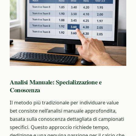
Analisi Manuale: Specializzazione e
Conoscenza
Il metodo più tradizionale per individuare value
bet consiste nell’analisi manuale approfondita,
basata sulla conoscenza dettagliata di campionati
specifici. Questo approccio richiede tempo,
dedizione e una genuina passione per il calcio che