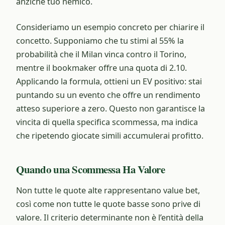
anziché tuo nemico.
Consideriamo un esempio concreto per chiarire il
concetto. Supponiamo che tu stimi al 55% la
probabilità che il Milan vinca contro il Torino,
mentre il bookmaker offre una quota di 2.10.
Applicando la formula, ottieni un EV positivo: stai
puntando su un evento che offre un rendimento
atteso superiore a zero. Questo non garantisce la
vincita di quella specifica scommessa, ma indica
che ripetendo giocate simili accumulerai profitto.
Quando una Scommessa Ha Valore
Non tutte le quote alte rappresentano value bet,
così come non tutte le quote basse sono prive di
valore. Il criterio determinante non è l’entità della