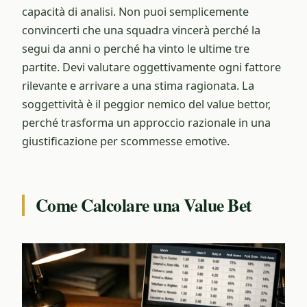
capacità di analisi. Non puoi semplicemente
convincerti che una squadra vincerà perché la
segui da anni o perché ha vinto le ultime tre
partite. Devi valutare oggettivamente ogni fattore
rilevante e arrivare a una stima ragionata. La
soggettività è il peggior nemico del value bettor,
perché trasforma un approccio razionale in una
giustificazione per scommesse emotive.
Come Calcolare una Value Bet