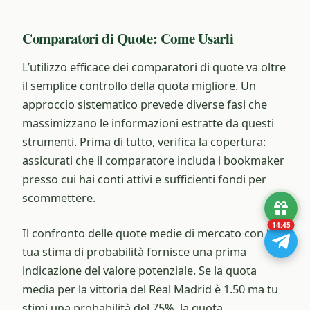
Comparatori di Quote: Come Usarli
L’utilizzo efficace dei comparatori di quote va oltre
il semplice controllo della quota migliore. Un
approccio sistematico prevede diverse fasi che
massimizzano le informazioni estratte da questi
strumenti. Prima di tutto, verifica la copertura:
assicurati che il comparatore includa i bookmaker
presso cui hai conti attivi e sufficienti fondi per
scommettere.
14:43
Il confronto delle quote medie di mercato con la
tua stima di probabilità fornisce una prima
indicazione del valore potenziale. Se la quota
media per la vittoria del Real Madrid è 1.50 ma tu
stimi una probabilità del 75%, la quota