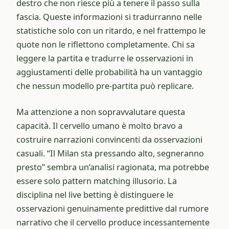
destro che non riesce più a tenere il passo sulla
fascia. Queste informazioni si tradurranno nelle
statistiche solo con un ritardo, e nel frattempo le
quote non le riflettono completamente. Chi sa
leggere la partita e tradurre le osservazioni in
aggiustamenti delle probabilità ha un vantaggio
che nessun modello pre-partita può replicare.
Ma attenzione a non sopravvalutare questa
capacità. Il cervello umano è molto bravo a
costruire narrazioni convincenti da osservazioni
casuali. “Il Milan sta pressando alto, segneranno
presto” sembra un’analisi ragionata, ma potrebbe
essere solo pattern matching illusorio. La
disciplina nel live betting è distinguere le
osservazioni genuinamente predittive dal rumore
narrativo che il cervello produce incessantemente