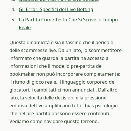
Gli Errori Specifici del Live Betting
La Partita Come Testo Che Si Scrive in Tempo
Reale
Questa dinamicità è sia il fascino che il pericolo
delle scommesse live. Da un lato, lo scommettitore
informato che guarda la partita ha accesso a
informazioni che il modello pre-partita del
bookmaker non può incorporare completamente:
il ritmo di gioco reale, il linguaggio corporeo dei
giocatori, i cambi tattici non annunciati. Dall’altro
lato, la velocità delle decisioni e la pressione
emotiva del live amplificano tutti i bias psicologici
che nel pre-partita possono essere contenuti.
Vediamo come navigare questo terreno.