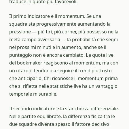
traduce in quote più favorevoli.
Il primo indicatore e il momentum. Se una
squadra sta progressivamente aumentando la
pressione — più tiri, più corner, più possesso nella
metà campo avversaria — la probabilità che segni
nei prossimi minuti e in aumento, anche se il
punteggio non è ancora cambiato. Le quote live
del bookmaker reagiscono al momentum, ma con
un ritardo: tendono a seguire il trend piuttosto
che anticiparlo. Chi riconosce il momentum prima
che si rifletta nelle statistiche live ha un vantaggio
temporale misurabile.
Il secondo indicatore e la stanchezza differenziale.
Nelle partite equilibrate, la differenza fisica tra le
due squadre diventa spesso il fattore decisivo