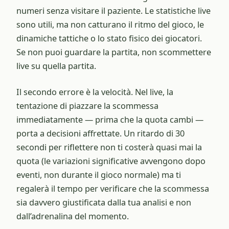
numeri senza visitare il paziente. Le statistiche live
sono utili, ma non catturano il ritmo del gioco, le
dinamiche tattiche o lo stato fisico dei giocatori.
Se non puoi guardare la partita, non scommettere
live su quella partita.
Il secondo errore è la velocità. Nel live, la
tentazione di piazzare la scommessa
immediatamente — prima che la quota cambi —
porta a decisioni affrettate. Un ritardo di 30
secondi per riflettere non ti costerà quasi mai la
quota (le variazioni significative avvengono dopo
eventi, non durante il gioco normale) ma ti
regalerà il tempo per verificare che la scommessa
sia davvero giustificata dalla tua analisi e non
dall’adrenalina del momento.