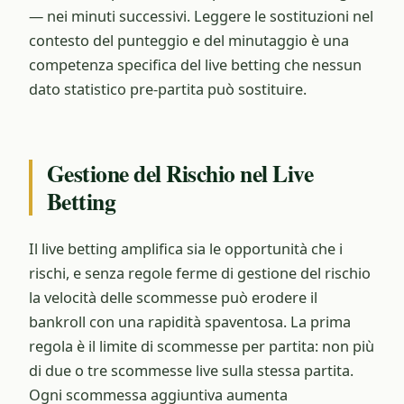
— nei minuti successivi. Leggere le sostituzioni nel
contesto del punteggio e del minutaggio è una
competenza specifica del live betting che nessun
dato statistico pre-partita può sostituire.
Gestione del Rischio nel Live
Betting
Il live betting amplifica sia le opportunità che i
rischi, e senza regole ferme di gestione del rischio
la velocità delle scommesse può erodere il
bankroll con una rapidità spaventosa. La prima
regola è il limite di scommesse per partita: non più
di due o tre scommesse live sulla stessa partita.
Ogni scommessa aggiuntiva aumenta