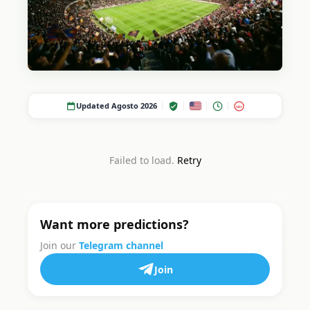
Updated Agosto 2026
18+
Failed to load.
Retry
Want more predictions?
Join our
Telegram channel
Join