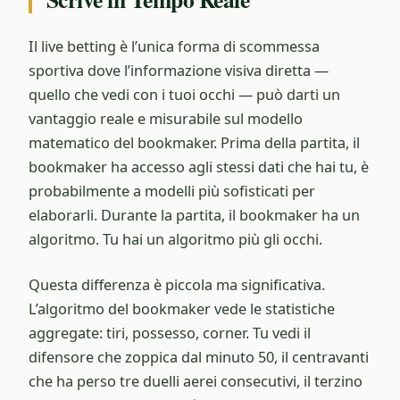
Il live betting è l’unica forma di scommessa
sportiva dove l’informazione visiva diretta —
quello che vedi con i tuoi occhi — può darti un
vantaggio reale e misurabile sul modello
matematico del bookmaker. Prima della partita, il
bookmaker ha accesso agli stessi dati che hai tu, è
probabilmente a modelli più sofisticati per
elaborarli. Durante la partita, il bookmaker ha un
algoritmo. Tu hai un algoritmo più gli occhi.
Questa differenza è piccola ma significativa.
L’algoritmo del bookmaker vede le statistiche
aggregate: tiri, possesso, corner. Tu vedi il
difensore che zoppica dal minuto 50, il centravanti
che ha perso tre duelli aerei consecutivi, il terzino