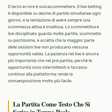
Il terzo errore è sovrascommettere. Il live betting
è disponibile su decine di partite simultanee ogni
giorno, e la tentazione di avere sempre una
scommessa attiva è insidiosa. Lo scommettitore
live disciplinato guarda molte partite, scommette
su pochissime, e accetta che la maggior parte
delle sessioni live non producano nessuna
opportunità valida. La pazienza nel live è ancora
più importante che nel pre-partita, perché le
opportunità sono intermittenti e l’accesso
continuo alla piattaforma rende la
sovraesposizione molto più facile.
La Partita Come Testo Che Si
Scrive in Tempo Reale