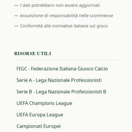
I dati potrebbero non essere aggiornati
Assunzione di responsabilità nelle scommesse
Conformità alle normative italiane sul gioco
RISORSE UTILI
FIGC - Federazione Italiana Giuoco Calcio
Serie A - Lega Nazionale Professionisti
Serie B - Lega Nazionale Professionisti B
UEFA Champions League
UEFA Europa League
Campionati Europei