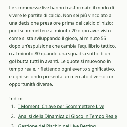
Le scommesse live hanno trasformato il modo di
vivere le partite di calcio. Non sei più vincolato a
una decisione presa ore prima del calcio d’inizio:
puoi scommettere al minuto 20 dopo aver visto
come si sta sviluppando il gioco, al minuto 55
dopo un’espulsione che cambia l’equilibrio tattico,
o al minuto 80 quando una squadra sotto di un
gol butta tutti in avanti. Le quote si muovono in
tempo reale, riflettendo ogni evento significativo,
e ogni secondo presenta un mercato diverso con
opportunità diverse.
Indice
I Momenti Chiave per Scommettere Live
Analisi della Dinamica di Gioco in Tempo Reale
Gestione del Rischio nel Live Betting