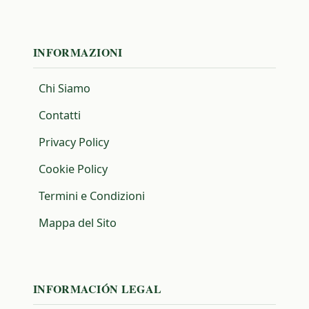
INFORMAZIONI
Chi Siamo
Contatti
Privacy Policy
Cookie Policy
Termini e Condizioni
Mappa del Sito
INFORMACIÓN LEGAL